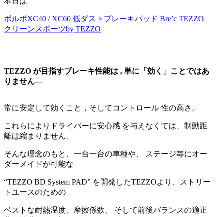
本日は
ボルボXC40 / XC60 低ダストブレーキパッド Bre’c TEZZO
クリーンスポーツby TEZZO
TEZZO が目指すブレーキ性能は , 単に「効く」ことではあ
りません―
常に安定して効くこと，そしてコントロール 性の高さ。
これらによりドライバーに安心感 を与えなくては、制動距
離は縮まりません。
そんな理念のもと、一台一台の車種や、 ステージ毎にオー
ダーメイドが可能な
“TEZZO BD System PAD” を開発したTEZZOより、ストリー
トユースのための
ベストな耐熱温度、摩擦係数、 そして前後バランスの適正