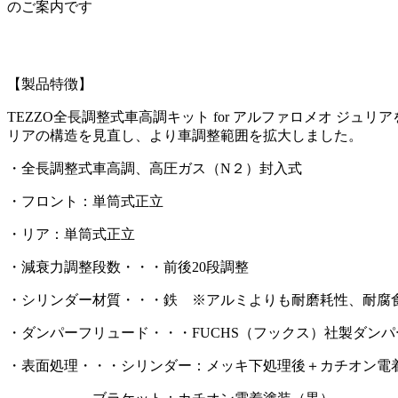
のご案内です
【製品特徴】
TEZZO全長調整式車高調キット for アルファロメオ ジュリア
リアの構造を見直し、より車調整範囲を拡大しました。
・全長調整式車高調、高圧ガス（N２）封入式
・フロント：単筒式正立
・リア：単筒式正立
・減衰力調整段数・・・前後20段調整
・シリンダー材質・・・鉄 ※アルミよりも耐磨耗性、耐腐食
・ダンパーフリュード・・・FUCHS（フックス）社製ダン
・表面処理・・・シリンダー：メッキ下処理後＋カチオン電