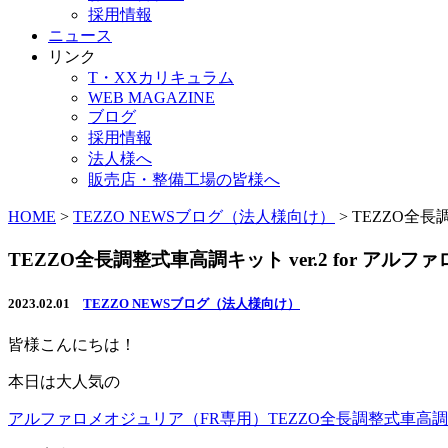
採用情報
ニュース
リンク
T・XXカリキュラム
WEB MAGAZINE
ブログ
採用情報
法人様へ
販売店・整備工場の皆様へ
HOME
>
TEZZO NEWSブログ（法人様向け）
>
TEZZO全長
TEZZO全長調整式車高調キット ver.2 for アル
2023.02.01
TEZZO NEWSブログ（法人様向け）
皆様こんにちは！
本日は大人気の
アルファロメオジュリア（FR専用）TEZZO全長調整式車高調キ