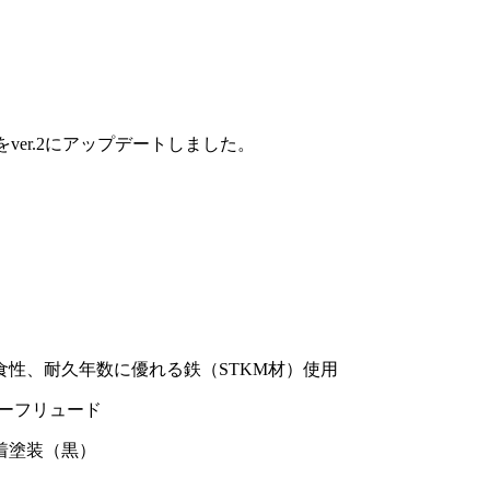
をver.2にアップデートしました。
性、耐久年数に優れる鉄（STKM材）使用
パーフリュード
着塗装（黒）