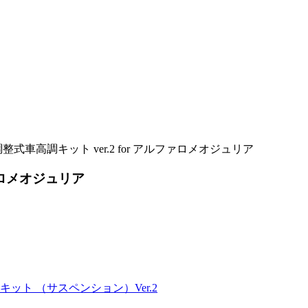
調整式車高調キット ver.2 for アルファロメオジュリア
ファロメオジュリア
ット （サスペンション）Ver.2