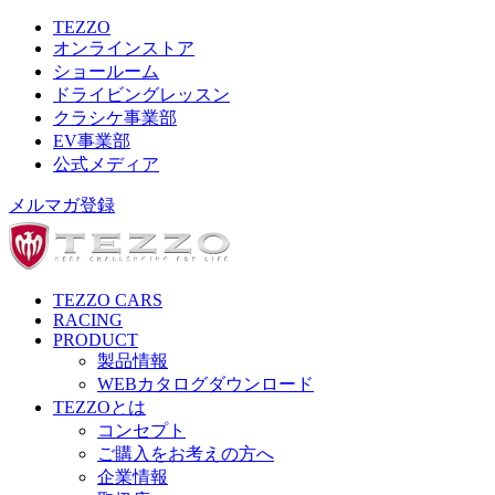
TEZZO
オンラインストア
ショールーム
ドライビングレッスン
クラシケ事業部
EV事業部
公式メディア
メルマガ登録
TEZZO CARS
RACING
PRODUCT
製品情報
WEBカタログダウンロード
TEZZOとは
コンセプト
ご購入をお考えの方へ
企業情報