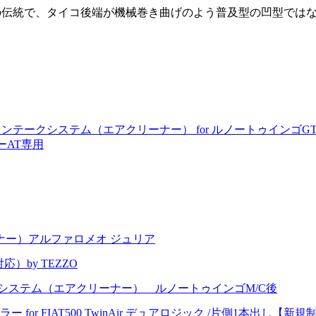
ZOの伝統で、タイコ後端が機械巻き曲げのよう普及型の凹型で
ンテークシステム（エアクリーナー） for ルノートゥインゴGT 
ダーAT専用
ナー）アルファロメオ ジュリア
）by TEZZO
クシステム（エアクリーナー） ルノートゥインゴM/C後
フラー for FIAT500 TwinAir デュアロジック /片側1本出し【