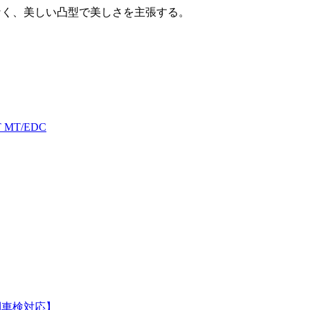
はなく、美しい凸型で美しさを主張する。
MT/EDC
新規制車検対応】