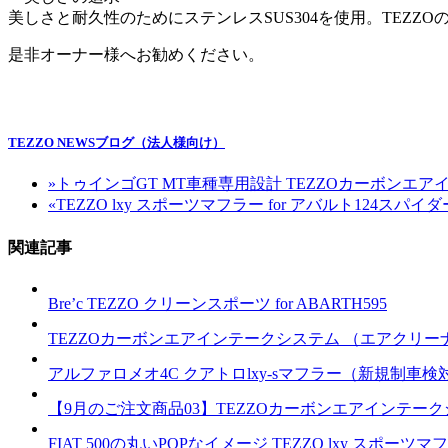
美しさと耐久性のためにステンレスSUS304を使用。TEZ
是非オーナー様へお勧めください。
TEZZO NEWSブログ（法人様向け）
»
トゥインゴGT MT車種専用設計 TEZZOカーボンエアイ
«
TEZZO lxy スポーツマフラー for アバルト124スパイ
関連記事
Bre’c TEZZO クリーンスポーツ for ABARTH595
TEZZOカーボンエアインテークシステム （エアクリー
アルファロメオ4C クアトロlxy-sマフラー（新規制車検対応
【9月のご注文商品03】TEZZOカーボンエアインテー
FIAT 500の丸いPOPなイメージ TEZZO lxy スポーツマ