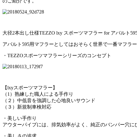
のご紹介です。
大径2本出し仕様TEZZO lxy スポーツマフラー for 
アバルト595用マフラーとしてはおそらく世界で一番マフラ
・TEZZOスポーツマフラーシリーズのコンセプト
【lxyスポーツマフラー】
（1）熟練した職人による手作り
（２）中低音を強調した心地良いサウンド
（３）新規制車検対応
・美しい手作り
アウターパイプには、排気効率がよく、純正のバンパー穴に
・美しさの追求