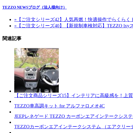
TEZZO NEWSブログ（法人様向け）
»
【ご注文シリーズ42】人気再燃！快適操作でらくらく
«
【ご注文シリーズ40】【新規制車検対応】TEZZO lxyスポーツ
関連記事
【ご注文商品シリーズ15】インテリアに高級感を！上
TEZZO車高調キット for アルファロメオ4C
JEEPレネゲード TEZZO カーボンエアインテークシス
TEZZOカーボンエアインテークシステム （エアクリー