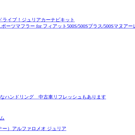
ドライブ！ジュリアカーナビキット
マフラー for フィアット500S/500Sプラス/500Sマヌアーレ T
質なハンドリング 中古車リフレッシュもあります
テム
ナー）アルファロメオ ジュリア