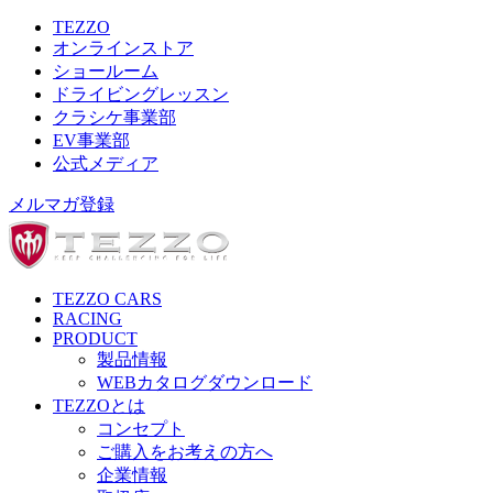
TEZZO
オンラインストア
ショールーム
ドライビングレッスン
クラシケ事業部
EV事業部
公式メディア
メルマガ登録
TEZZO CARS
RACING
PRODUCT
製品情報
WEBカタログダウンロード
TEZZOとは
コンセプト
ご購入をお考えの方へ
企業情報