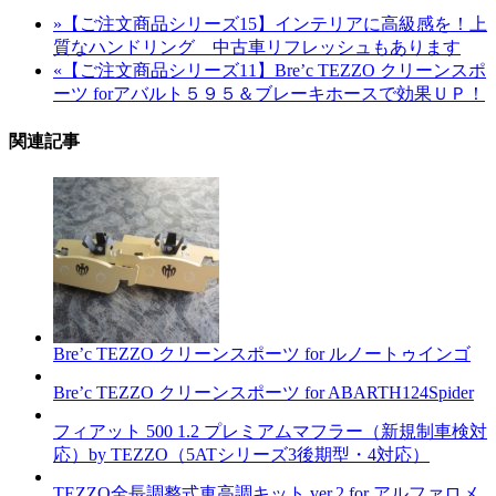
»
【ご注文商品シリーズ15】インテリアに高級感を！上
質なハンドリング 中古車リフレッシュもあります
«
【ご注文商品シリーズ11】Bre’c TEZZO クリーンスポ
ーツ forアバルト５９５＆ブレーキホースで効果ＵＰ！
関連記事
Bre’c TEZZO クリーンスポーツ for ルノートゥインゴ
Bre’c TEZZO クリーンスポーツ for ABARTH124Spider
フィアット 500 1.2 プレミアムマフラー（新規制車検対
応）by TEZZO（5ATシリーズ3後期型・4対応）
TEZZO全長調整式車高調キット ver.2 for アルファロメ