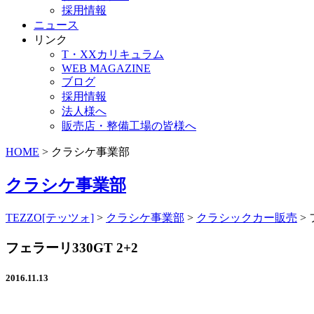
採用情報
ニュース
リンク
T・XXカリキュラム
WEB MAGAZINE
ブログ
採用情報
法人様へ
販売店・整備工場の皆様へ
HOME
> クラシケ事業部
クラシケ事業部
TEZZO[テッツォ]
>
クラシケ事業部
>
クラシックカー販売
>
フェラーリ330GT 2+2
2016.11.13