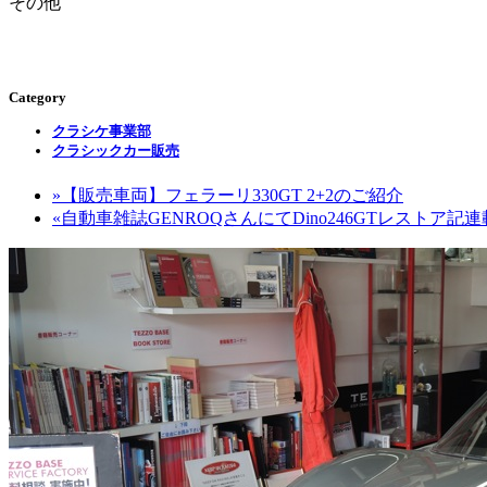
その他
Category
クラシケ事業部
クラシックカー販売
»
【販売車両】フェラーリ330GT 2+2のご紹介
«
自動車雑誌GENROQさんにてDino246GTレストア記