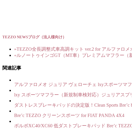
TEZZO NEWSブログ（法人様向け）
»
TEZZO全長調整式車高調キット ver.2 for アルファロ
«
ルノートゥインゴGT（MT車）プレミアムマフラー（新規
関連記事
アルファロメオ ジュリア ヴェローチェ lxyスポーツマフ
lxy スポーツマフラー（新規制車検対応）ジュリアス
ダストレスブレーキパッドの決定版！Clean Sports Bre’c b
Bre’c TEZZO クリーンスポーツ for FIAT PANDA 4X4
ボルボXC40/XC60 低ダストブレーキパッド Bre’c TEZ