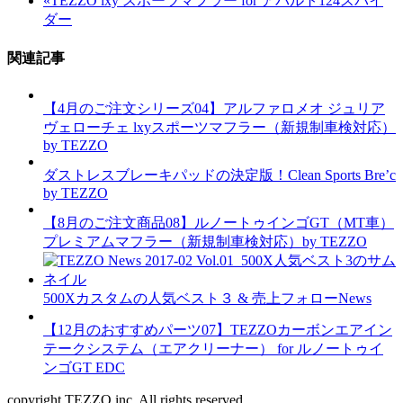
«
TEZZO lxy スポーツマフラー for アバルト124スパイ
ダー
関連記事
【4月のご注文シリーズ04】アルファロメオ ジュリア
ヴェローチェ lxyスポーツマフラー（新規制車検対応）
by TEZZO
ダストレスブレーキパッドの決定版！Clean Sports Bre’c
by TEZZO
【8月のご注文商品08】ルノートゥインゴGT（MT車）
プレミアムマフラー（新規制車検対応）by TEZZO
500Xカスタムの人気ベスト３ & 売上フォローNews
【12月のおすすめパーツ07】TEZZOカーボンエアイン
テークシステム（エアクリーナー） for ルノートゥイ
ンゴGT EDC
copyright TEZZO inc. All rights reserved.