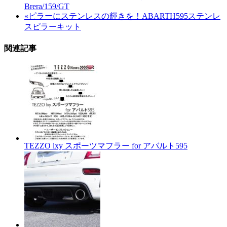
Brera/159/GT
«
ピラーにステンレスの輝きを！ABARTH595ステンレ
スピラーキット
関連記事
TEZZO lxy スポーツマフラー for アバルト595