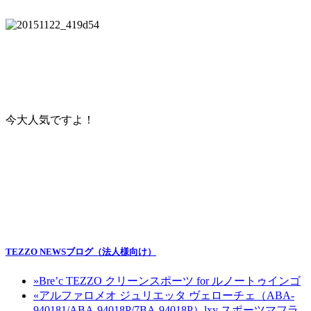
今大人気ですよ！
TEZZO NEWSブログ（法人様向け）
»
Bre’c TEZZO クリーンスポーツ for ルノートゥインゴ
«
アルファロメオ ジュリエッタ ヴェローチェ（ABA-
940181/ABA-94018P/7BA-94018P）lxy スポーツマフラ