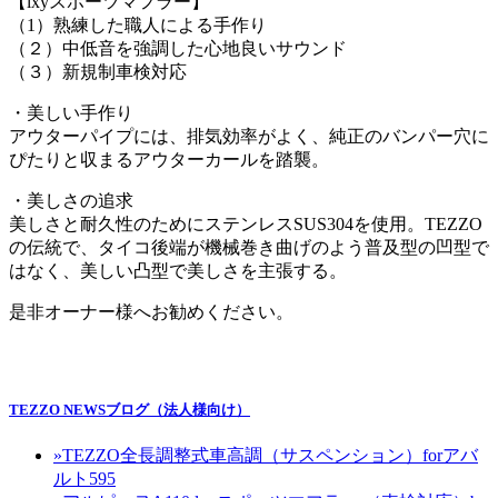
【lxyスポーツマフラー】
（1）熟練した職人による手作り
（２）中低音を強調した心地良いサウンド
（３）新規制車検対応
・美しい手作り
アウターパイプには、排気効率がよく、純正のバンパー穴に
ぴたりと収まるアウターカールを踏襲。
・美しさの追求
美しさと耐久性のためにステンレスSUS304を使用。TEZZO
の伝統で、タイコ後端が機械巻き曲げのよう普及型の凹型で
はなく、美しい凸型で美しさを主張する。
是非オーナー様へお勧めください。
TEZZO NEWSブログ（法人様向け）
»
TEZZO全長調整式車高調（サスペンション）forアバ
ルト595