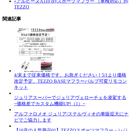
«
アルピーヌA110 lxyスポーツマフラー （車検対応）by
TEZZO
関連記事
4/末まで従来価格です。お急ぎください！5/1より価格
改定予定。TEZZO BASEマフラーバルブ可変リモコン
キット
ジュリアスーパーでジュリアヴェローチェを凌駕する
~価格差でカスタム機能UP!（1）~
アルファロメオ ジュリア/ステルヴィオの車販拡大にナ
ビでご協力します
【10月の人気商品01】TEZZOスポーツマフラー・レジ