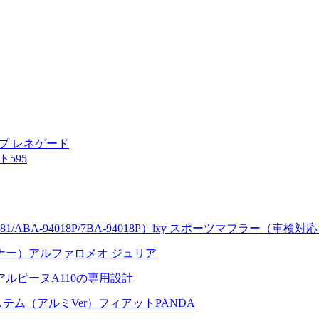
ジープ レネゲード
595
BA-94018P/7BA-94018P）lxy スポーツマフラー（車検対応）
ナー）アルファロメオ ジュリア
アルピーヌA110の専用設計
テム（アルミVer）フィアットPANDA