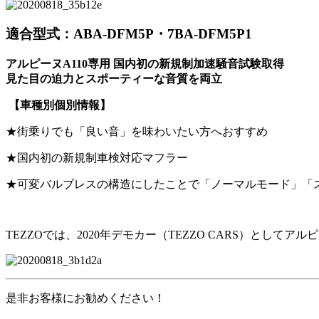
適合型式：ABA-DFM5P・7BA-DFM5P1
アルピーヌA110専用 国内初の新規制加速騒音試験取得
見た目の迫力とスポーティーな音質を両立
【車種別個別情報】
★街乗りでも「良い音」を味わいたい方へおすすめ
★国内初の新規制車検対応マフラー
★可変バルブレスの構造にしたことで「ノーマルモード」「
TEZZO
では、
2020
年デモカー（
TEZZO CARS
）としてアルピ
是非お客様にお勧めください！