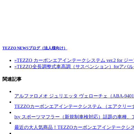
TEZZO NEWSブログ（法人様向け）
»
TEZZO カーボンエアインテークシステム ver.2 for 
«
TEZZO全長調整式車高調（サスペンション）forアバルト
関連記事
アルファロメオ ジュリエッタ ヴェローチェ（ABA-940181/A
TEZZOカーボンエアインテークシステム （エアクリー
lxy スポーツマフラー（新規制車検対応）話題の車種、
最近の大人気商品！TEZZOカーボンエアインテークシス