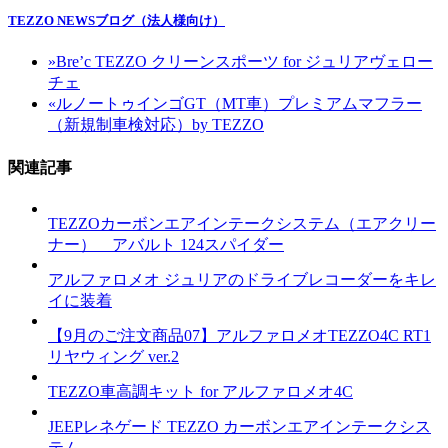
TEZZO NEWSブログ（法人様向け）
»
Bre’c TEZZO クリーンスポーツ for ジュリアヴェロー
チェ
«
ルノートゥインゴGT（MT車）プレミアムマフラー
（新規制車検対応）by TEZZO
関連記事
TEZZOカーボンエアインテークシステム（エアクリー
ナー） アバルト 124スパイダー
アルファロメオ ジュリアのドライブレコーダーをキレ
イに装着
【9月のご注文商品07】アルファロメオTEZZO4C RT1
リヤウィング ver.2
TEZZO車高調キット for アルファロメオ4C
JEEPレネゲード TEZZO カーボンエアインテークシス
テム