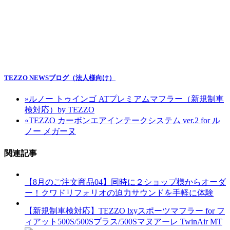
TEZZO NEWSブログ（法人様向け）
»
ルノー トゥインゴ ATプレミアムマフラー（新規制車
検対応）by TEZZO
«
TEZZO カーボンエアインテークシステム ver.2 for ル
ノー メガーヌ
関連記事
【8月のご注文商品04】同時に２ショップ様からオーダ
ー！クワドリフォリオの迫力サウンドを手軽に体験
【新規制車検対応】TEZZO lxyスポーツマフラー for フ
ィアット500S/500Sプラス/500Sマヌアーレ TwinAir MT