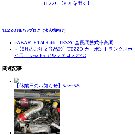
TEZZO【PDFを開く】
TEZZO NEWSブログ（法人様向け）
»
ABARTH124 Spider TEZZO全長調整式車高調
«
【8月のご注文商品09】TEZZO カーボントランクスポ
イラー ver2 for アルファロメオ4C
関連記事
【休業日のお知らせ】5/3〜5/5