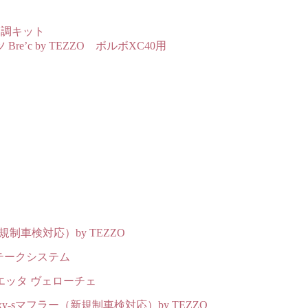
車高調キット
c by TEZZO ボルボXC40用
車検対応）by TEZZO
ンテークシステム
リエッタ ヴェローチェ
-sマフラー（新規制車検対応）by TEZZO