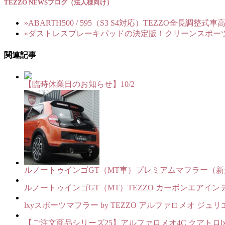
TEZZO NEWSブログ（法人様向け）
»
ABARTH500 / 595（S3 S4対応）TEZZO全長調整式
«
ダストレスブレーキパッドの決定版！クリーンスポーツ Bre’
関連記事
【臨時休業日のお知らせ】10/2
ルノートゥインゴGT（MT車）プレミアムマフラー（新規制
ルノートゥインゴGT（MT）TEZZO カーボンエアイ
lxyスポーツマフラー by TEZZO アルファロメオ ジュ
【ご注文商品シリーズ25】アルファロメオ4C クアトロlxy