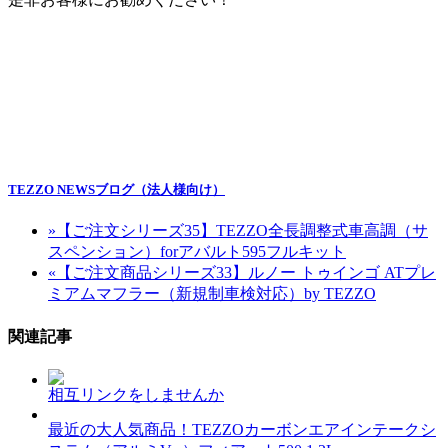
TEZZO NEWSブログ（法人様向け）
»
【ご注文シリーズ35】TEZZO全長調整式車高調（サ
スペンション）forアバルト595フルキット
«
【ご注文商品シリーズ33】ルノー トゥインゴ ATプレ
ミアムマフラー（新規制車検対応）by TEZZO
関連記事
相互リンクをしませんか
最近の大人気商品！TEZZOカーボンエアインテークシ