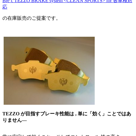
Bre’c TEZZO BRAKE system <CLEAN SPORTS> for 各車種対
応
の在庫販売のご提案です。
TEZZO が目指すブレーキ性能は , 単に「効く」ことではあ
りません―