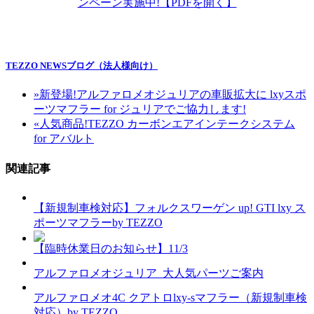
ンペーン実施中!【PDFを開く】
TEZZO NEWSブログ（法人様向け）
»
新登場!アルファロメオジュリアの車販拡大に lxyスポ
ーツマフラー for ジュリアでご協力します!
«
人気商品!TEZZO カーボンエアインテークシステム
for アバルト
関連記事
【新規制車検対応】フォルクスワーゲン up! GTI lxy ス
ポーツマフラーby TEZZO
【臨時休業日のお知らせ】11/3
アルファロメオジュリア_大人気パーツご案内
アルファロメオ4C クアトロlxy-sマフラー（新規制車検
対応）by TEZZO