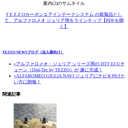
T E Z Z Oカーボンエアインテークシステム の新製品とし
て、アルファロメオ ジュリア用をラインナップ【PDFを開
く】
TEZZO NEWSブログ（法人様向け）
»
アルファロメオ・ジュリア シリーズ用の DTT ECUチ
ューン（Digi-Tec by TEZZO）が 遂に完成！
«
ALFAROMEO GIULIA NAVI ジュリアにナビを付けた
い方に朗報！
関連記事