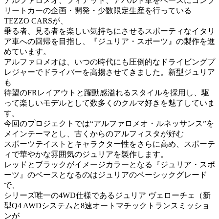
アルファロメオ、フィアット、アバルト車をベースにコンプ
リートカーの企画・開発・少数限定生産を行っている
TEZZO CARSが、
乗る者、見る者を楽しい気持ちにさせるスポーティなイタリ
ア車への回帰を目指し、『ジュリア・スポーツ』の製作を進
めています。
アルファロメオは、いつの時代にも圧倒的なドライビングプ
レジャーでドライバーを高揚させてきました。新型ジュリア
も
待望のFRレイアウトと躍動感溢れるスタイルを採用し、駆
って楽しいモデルとして数多くのクルマ好きを魅了していま
す。
今回のプロジェクトでは“アルファロメオ・ルネッサンス”を
メインテーマとし、古くからのアルフィスタが好む
スポーツテイストとキャラクター性をさらに高め、スポーテ
ィで華やかな雰囲気のジュリアを製作します。
レッドとブラックがイメージカラーとなる『ジュリア・スポ
ーツ』のベースとなるのはジュリアのベーシックグレード
で、
シリーズ唯一の4WD仕様であるジュリア ヴェローチェ（新
型Q4 AWDシステムと8速オートマチックトランスミッショ
ンが