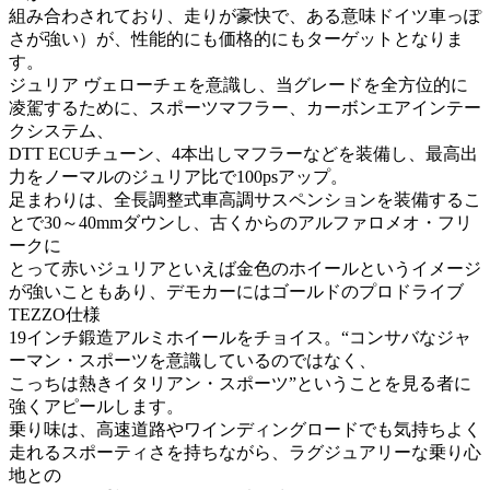
組み合わされており、走りが豪快で、ある意味ドイツ車っぽ
さが強い）が、性能的にも価格的にもターゲットとなりま
す。
ジュリア ヴェローチェを意識し、当グレードを全方位的に
凌駕するために、スポーツマフラー、カーボンエアインテー
クシステム、
DTT ECUチューン、4本出しマフラーなどを装備し、最高出
力をノーマルのジュリア比で100psアップ。
足まわりは、全長調整式車高調サスペンションを装備するこ
とで30～40mmダウンし、古くからのアルファロメオ・フリ
ークに
とって赤いジュリアといえば金色のホイールというイメージ
が強いこともあり、デモカーにはゴールドのプロドライブ
TEZZO仕様
19インチ鍛造アルミホイールをチョイス。“コンサバなジャ
ーマン・スポーツを意識しているのではなく、
こっちは熱きイタリアン・スポーツ”ということを見る者に
強くアピールします。
乗り味は、高速道路やワインディングロードでも気持ちよく
走れるスポーティさを持ちながら、ラグジュアリーな乗り心
地との