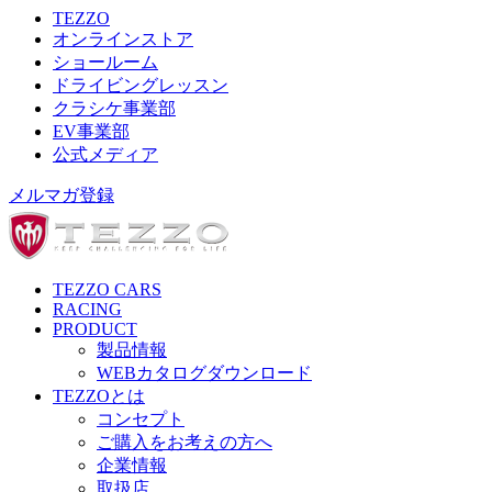
TEZZO
オンラインストア
ショールーム
ドライビングレッスン
クラシケ事業部
EV事業部
公式メディア
メルマガ登録
TEZZO CARS
RACING
PRODUCT
製品情報
WEBカタログダウンロード
TEZZOとは
コンセプト
ご購入をお考えの方へ
企業情報
取扱店