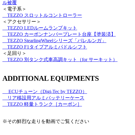
ル被覆
＜電子系＞
TEZZO スロットルコントローラー
＜アクセサリー＞
TEZZO LEDルームランプキット
TEZZO カーボンナンバープレート台座【塗装済】
TEZZO StearlingWheelシリーズ「バレルンガ」
TEZZO F1タイプアルミパドルシフト
＜足回り＞
TEZZO 別タンク式車高調キット（for サーキット）
ADDITIONAL EQUIPMENTS
ECUチューン（Digi-Tec by TEZZO）
リア移設用アルミバッテリーケース
TEZZO 軽量トランク［カーボン］
※その鮮烈な走りを動画でご覧ください