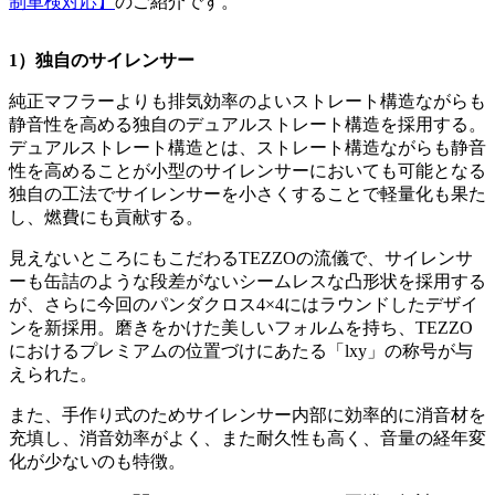
制車検対応】
のご紹介です。
1）独自のサイレンサー
純正マフラーよりも排気効率のよいストレート構造ながらも
静音性を高める独自のデュアルストレート構造を採用する。
デュアルストレート構造とは、ストレート構造ながらも静音
性を高めることが小型のサイレンサーにおいても可能となる
独自の工法でサイレンサーを小さくすることで軽量化も果た
し、燃費にも貢献する。
見えないところにもこだわるTEZZOの流儀で、サイレンサ
ーも缶詰のような段差がないシームレスな凸形状を採用する
が、さらに今回のパンダクロス4×4にはラウンドしたデザイ
ンを新採用。磨きをかけた美しいフォルムを持ち、TEZZO
におけるプレミアムの位置づけにあたる「lxy」の称号が与
えられた。
また、手作り式のためサイレンサー内部に効率的に消音材を
充填し、消音効率がよく、また耐久性も高く、音量の経年変
化が少ないのも特徴。