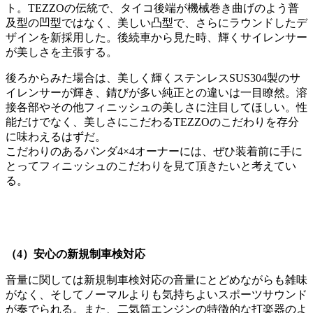
ト。TEZZOの伝統で、タイコ後端が機械巻き曲げのよう普
及型の凹型ではなく、美しい凸型で、さらにラウンドしたデ
ザインを新採用した。後続車から見た時、輝くサイレンサー
が美しさを主張する。
後ろからみた場合は、美しく輝くステンレスSUS304製のサ
イレンサーが輝き、錆びが多い純正との違いは一目瞭然。溶
接各部やその他フィニッシュの美しさに注目してほしい。性
能だけでなく、美しさにこだわるTEZZOのこだわりを存分
に味わえるはずだ。
こだわりのあるパンダ4×4オーナーには、ぜひ装着前に手に
とってフィニッシュのこだわりを見て頂きたいと考えてい
る。
（4）安心の新規制車検対応
音量に関しては新規制車検対応の音量にとどめながらも雑味
がなく、そしてノーマルよりも気持ちよいスポーツサウンド
が奏でられる。また、二気筒エンジンの特徴的な打楽器のよ