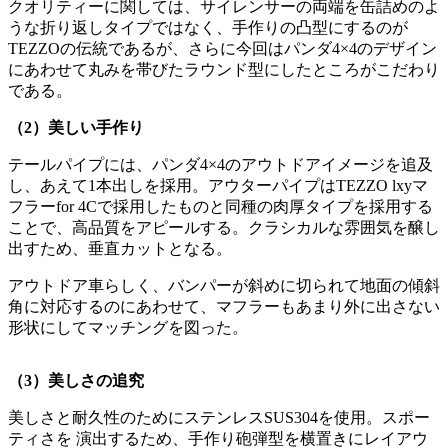
クオリティーに関しては、サイレンサーの両端を缶詰めのよ
うな折り返しタイプではなく、手作りの凸型にするのが
TEZZOの伝統であるが、さらに今回はパンダ4×4のデザイン
にあわせて丸みを帯びたラウンド型にしたところがこだわり
である。
（2）美しい手作り
テールパイプには、パンダ4×4のアウトドアイメージを追及
し、あえて1本出しを採用。アウターパイプはTEZZO lxyマ
フラーfor 4Cで採用したものと同種の肉厚タイプを採用する
ことで、高品質をアピールする。クラシカルな雰囲気を醸し
出すため、垂直カットとなる。
アウトドア車らしく、バンパーが斜めに切られて地面の傾斜
角に対応するのにあわせて、マフラーもあまり外に出さない
形状にしてマッチングを図った。
（3）美しさの追究
美しさと耐久性のためにステンレスSUS304を使用。スポー
ティさを 演出するため、手作り砲弾型を横置きにレイアウ