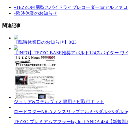
»
TEZZO内臓型スパイドライブレコーダーforアルフ
«
臨時休業のお知らせ
関連記事
【臨時休業日のお知らせ】8/23
【INFO】TEZZO BASE推奨アバルト124スパイ
ジュリア&ステルヴィオ専用ナビ取付キット
ロードスターNR-Aノンスリップアルミペダル3ペダル by
TEZZO プレミアムマフラーlxy for PANDA 4×4【新