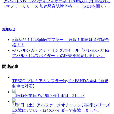
アバルト595コンペティツィオーネ（180馬力）用 車検対応
マフラーリリース 加速騒音試験合格！！（PDFを開く）
お知らせ
»
新商品！124Spiderマフラー 速報！加速騒音試験合
格！！
«
バレルンガ・ステアリングホイール『バレルンガ for
アバルト124スパイダー 』の販売を開始しました。
関連記事
TEZZO プレミアムマフラーlxy for PANDA 4×4【新規
制車検対応】
【臨時休業日のお知らせ】4/14、21、28
3月6日（土）アルファロメオチャレンジ関東シリーズ
EX戦にアバルト124スパイダーで参戦しました。